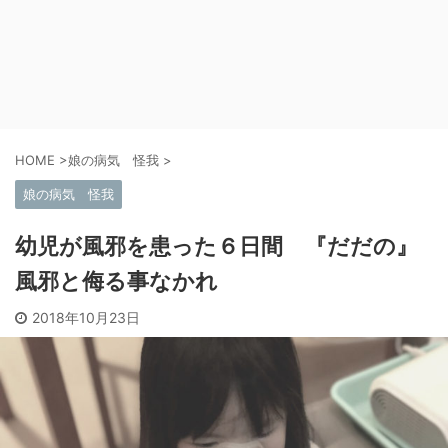
HOME
>
娘の病気 怪我
>
娘の病気 怪我
幼児が風邪を患った６日間 『だだの』
風邪と侮る事なかれ
2018年10月23日