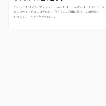
やましー おはようございます。こんにちは。こんばんは。やましーです
０１９年１２月３１日大晦日。 只今実家の秋田に帰省中の新幹線の中で
おります。 もう一年が終わろ ...