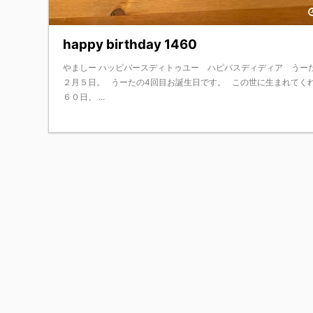
happy birthday 1460
やましー ハッピバースディトゥユー ハピバスディディア うーた 
２月５日。 うーたの4回目お誕生日です。 この世に生まれてく
６０日。 ...