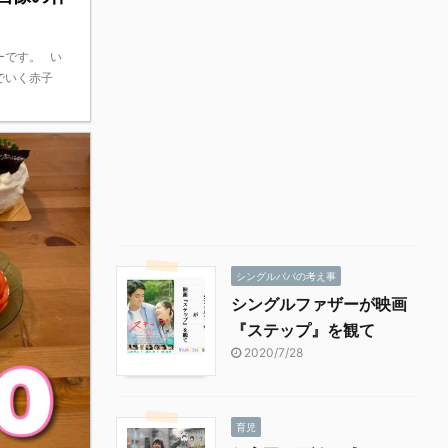
ーです。 い
んでいく赤子
シングルパパの考え事
シングルファザーが映画
『ステップ』を観て
2020/7/28
育児