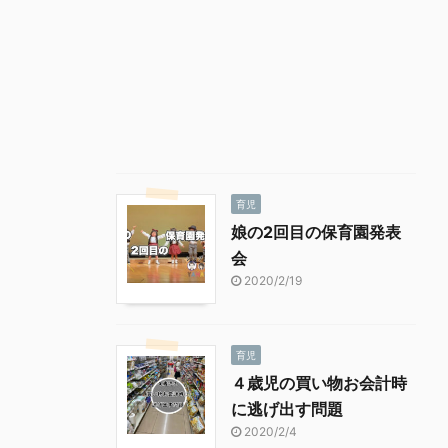
育児
娘の2回目の保育園発表
会
2020/2/19
育児
４歳児の買い物お会計時
に逃げ出す問題
2020/2/4