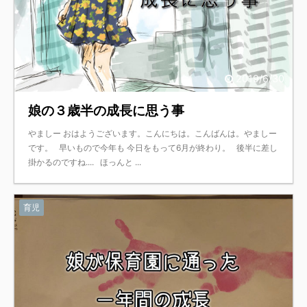
2019/6/30
娘の３歳半の成長に思う事
やましー おはようございます。こんにちは。こんばんは。やましー
です。 早いもので今年も 今日をもって6月が終わり。 後半に差し
掛かるのですね.... ほっんと ...
育児