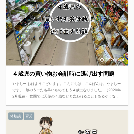
2020/2/4
４歳児の買い物お会計時に逃げ出す問題
やましー おはようございます。こんにちは。こんばんは。やましー
です。 娘のうーたも早いものでもう４歳になりました。（2020年
2月現在） 世間では天使の４歳などと言われることもあるそうな ...
体験談
育児