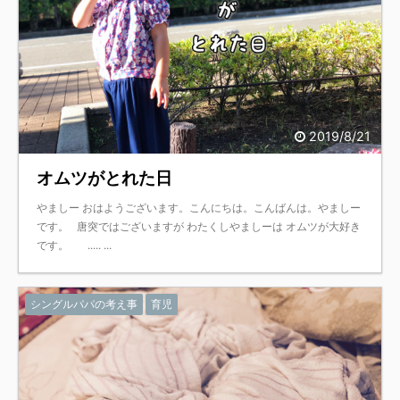
2019/8/21
オムツがとれた日
やましー おはようございます。こんにちは。こんばんは。やましー
です。 唐突ではございますが わたくしやましーは オムツが大好き
です。 ..... ...
シングルパパの考え事
育児