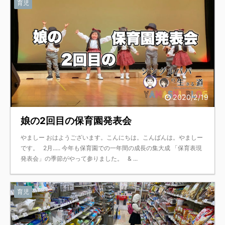
育児
2020/2/19
娘の2回目の保育園発表会
やましー おはようございます。こんにちは。こんばんは。やましー
です。 2月..... 今年も保育園での一年間の成長の集大成 「保育表現
発表会」の季節がやって参りました。 & ...
育児