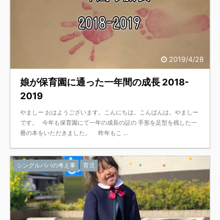
2019/4/28
娘が保育園に通った一年間の成長 2018-
2019
やましー おはようございます。こんにちは。こんばんは。やましー
です。 今年も保育園にて一年の成長の証の 手形を足型を残した一
冊の本をいただきました。 昨年もこ ...
シングルパパの考え事
育児