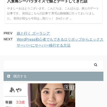
八景島シーパラダイスで娘とデートしてきた話
やましーおはようございます。こんにちは。こんばんは。娘とのデート
記事です。 前回はこちらの記事で 野毛山動物園に行ってまいりまし
た。 前回が陸なら今回は....海だっ！ [toc] いざ ...
PREV
娘と行く ズーラシア
NEXT
WordPress初心者でもできるロリポップからエックス
サーバーにサーバー移行する方法
購読する