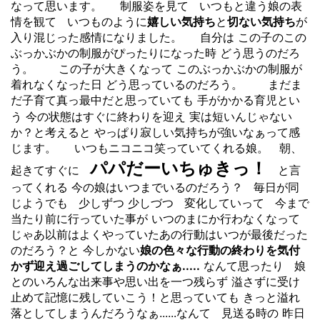
なって思います。 制服姿を見て いつもと違う娘の表
情を観て いつものように
嬉しい気持ち
と
切ない気持ち
が
入り混じった感情になりました。 自分は この子のこの
ぶっかぶかの制服がぴったりになった時 どう思うのだろ
う。 この子が大きくなって このぶっかぶかの制服が
着れなくなった日 どう思っているのだろう。 まだま
だ子育て真っ最中だと思っていても 手がかかる育児とい
実は
う 今の状態はすぐに終わりを迎え
短いんじゃない
か？と考えると やっぱり寂しい気持ちが強いなぁって感
じます。 いつもニコニコ笑っていてくれる娘。 朝、
パパだーいちゅきっ！
起きてすぐに
と言
ってくれる 今の娘はいつまでいるのだろう？ 毎日が同
じようでも 少しずつ 少しづつ 変化していって 今まで
当たり前に行っていた事が いつのまにか行わなくなって
じゃあ以前はよくやっていたあの行動はいつが最後だった
のだろう？と 今しかない
娘の色々な行動の終わりを気付
かず迎え過ごしてしまうのかなぁ.....
なんて思ったり 娘
とのいろんな出来事や思い出を一つ残らず 溢さずに受け
止めて記憶に残していこう！と思っていても きっと溢れ
落としてしまうんだろうなぁ......なんて 見送る時の 昨日