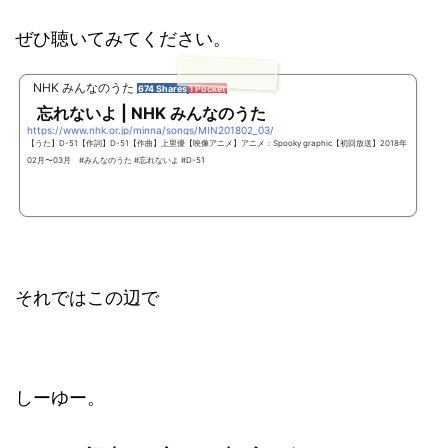
ぜひ聴いてみてください。
NHK みんなのうた
674 Shares
1 Pocket
忘れないよ | NHK みんなのうた
https://www.nhk.or.jp/minna/songs/MIN201802_03/
【うた】D-51【作詞】D-51【作曲】上里優【映像アニメ】アニメ：Spooky graphic【初回放送】2018年
02月〜03月 #みんなのうた #忘れないよ #D-51
それではこの辺で
しーゆー。