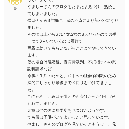
やましーさんのブログをたまたま見つけ、熟読し
豪
てしまいました。
僕は今から3年前に、嫁の不貞により新パパになり
ました。
その頃は上から6男.4女.2女の3人だったので男手
一つで3人いていくのは困難で
両親に助けてもらいながらここまでやってきてい
ます。
僕の場合は離婚後、養育費裁判、不貞相手への慰
謝料請求など
今後の生活のためと、相手への社会的制裁のため
法的にしっかり最後まで区切りをつけてきまし
た。
このため、元嫁は子供との面会はたった1回しか行
われていません。
元嫁は他の男に居場所を見つけたようです。
でも僕は子供がいてよかったと思っています。
やましーさんのブログを見ているともう少し、元