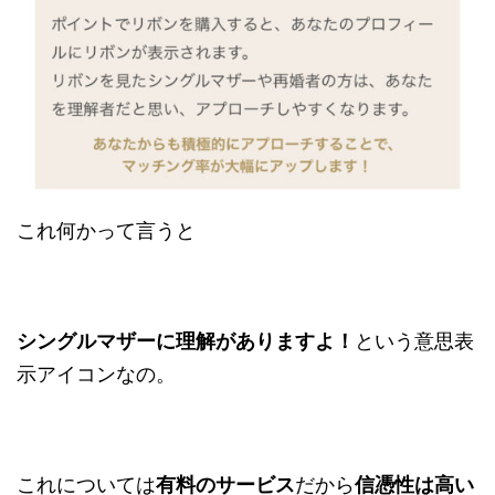
これ何かって言うと
シングルマザーに理解がありますよ！
という意思表
示アイコンなの。
これについては
有料のサービス
だから
信憑性は高い