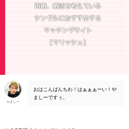
おはこんばんちわ！はぁぁぁーい！や
ましーですぅ。
やましー