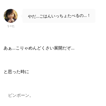
やだ…ごはんいっちょたべるの…！
うーた
あぁ…こりゃめんどくさい展開だぞ…
と思った時に
ピンポーン。