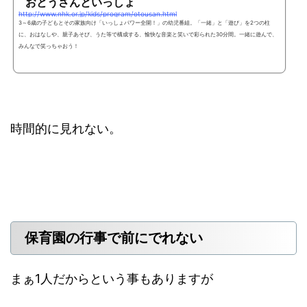
おとうさんといっしょ
http://www.nhk.or.jp/kids/program/otousan.html
3～6歳の子どもとその家族向け「いっしょパワー全開！」の幼児番組。「一緒」と「遊び」を2つの柱
に、おはなしや、親子あそび、うた等で構成する、愉快な音楽と笑いで彩られた30分間。一緒に遊んで、
みんなで笑っちゃおう！
時間的に見れない。
保育園の行事で前にでれない
まぁ1人だからという事もありますが