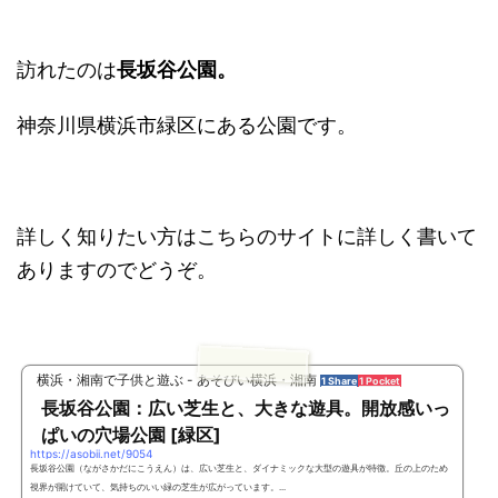
訪れたのは
長坂谷公園。
神奈川県横浜市緑区にある公園です。
詳しく知りたい方はこちらのサイトに詳しく書いて
ありますのでどうぞ。
横浜・湘南で子供と遊ぶ - あそびい横浜・湘南
1 Share
1 Pocket
長坂谷公園：広い芝生と、大きな遊具。開放感いっ
ぱいの穴場公園 [緑区]
https://asobii.net/9054
長坂谷公園（ながさかだにこうえん）は、広い芝生と、ダイナミックな大型の遊具が特徴。丘の上のため
視界が開けていて、気持ちのいい緑の芝生が広がっています。...