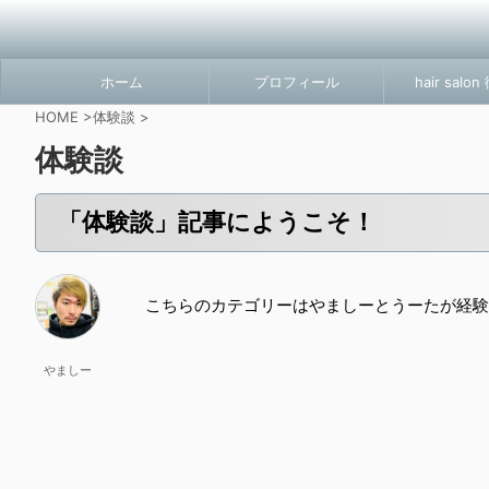
ホーム
プロフィール
hair salo
HOME
>
体験談
>
体験談
「体験談」記事にようこそ！
こちらのカテゴリーはやましーとうーたが経験
やましー