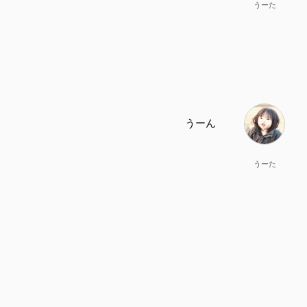
うーた
うーん
うーた