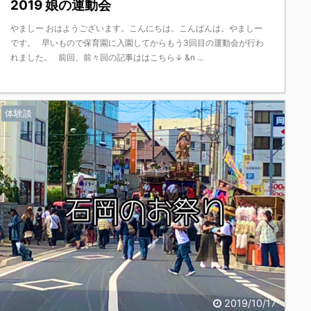
2019 娘の運動会
やましー おはようございます。こんにちは。こんばんは。やましー
です。 早いもので保育園に入園してからもう3回目の運動会が行わ
れました。 前回、前々回の記事ははこちら↓ &n ...
体験談
2019/10/17