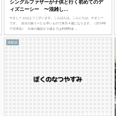
シングルファザーが子供と行く初めてのデ
ィズニーシー 〜混雑し...
やましー おはようございます。こんばんは。こんにちは。やましー
です。 自分の娘うーたも早いもので来月４歳になります。（2019年
11月現在） 大体の施設が３歳までは利用料金 ...
体験談
2019/10/28