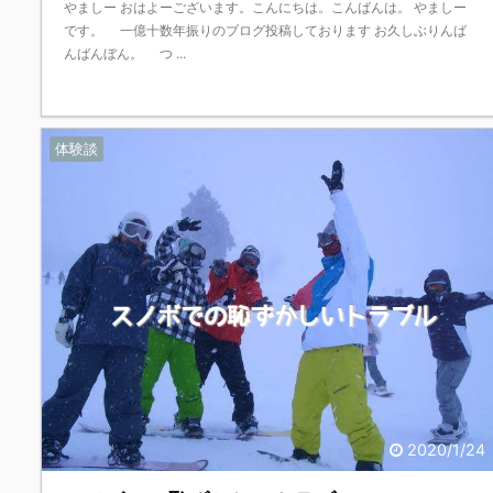
やましー おはよーございます。こんにちは。こんばんは。 やましー
です。 一億十数年振りのブログ投稿しております お久しぶりんば
んばんぼん。 つ ...
体験談
2020/1/24