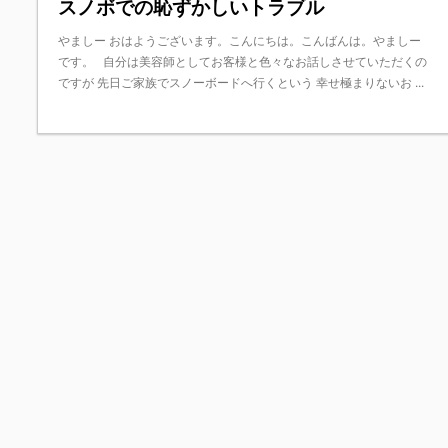
スノボでの恥ずかしいトラブル
やましー おはようございます。こんにちは。こんばんは。やましー
です。 自分は美容師としてお客様と色々なお話しさせていただくの
ですが 先日ご家族でスノーボードへ行くという 幸せ極まりないお ...