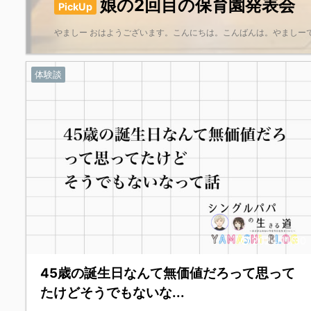
娘の2回目の保育園発表会
PickUp
やましー おはようございます。こんにちは。こんばんは。やましーです。 
体験談
2024/11/30
45歳の誕生日なんて無価値だろって思って
たけどそうでもないな...