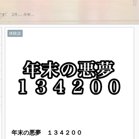
2月..... 今年…
体験談
2021/12/28
年末の悪夢 １３４２００