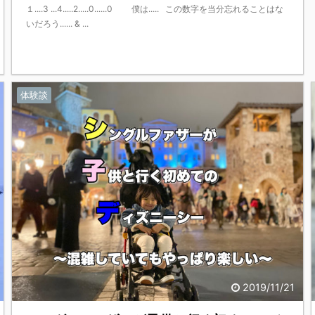
１....3 ...4.....2.....0......0 僕は..... この数字を当分忘れることはな
いだろう...... & ...
体験談
2019/11/21